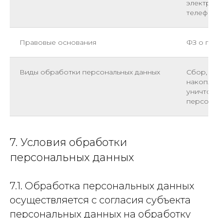
электро
телефон
Правовые основания
ФЗ о пе
Виды обработки персональных данных
Сбор, за
накоплен
уничтож
персона
7. Условия обработки
персональных данных
7.1. Обработка персональных данных
осуществляется с согласия субъекта
персональных данных на обработку