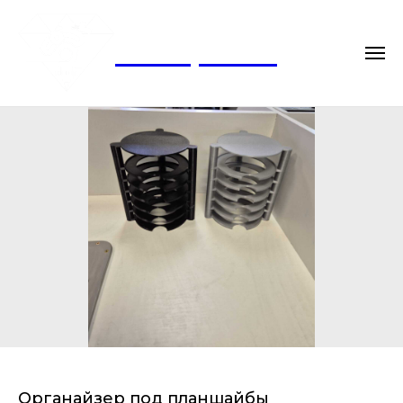
ФаворГемс
Органайзер под планшайбы