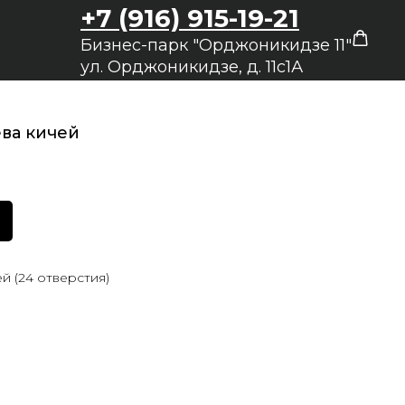
+7 (916) 915-19-21
Бизнес-парк "Орджоникидзе 11"
ул. Орджоникидзе, д. 11с1А
ева кичей
й (24 отверстия)