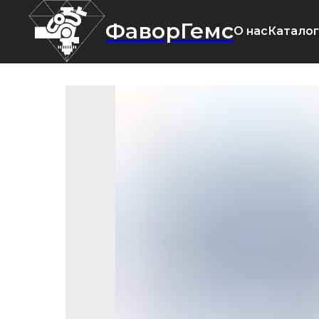
ФаворГемс
О нас
Каталог