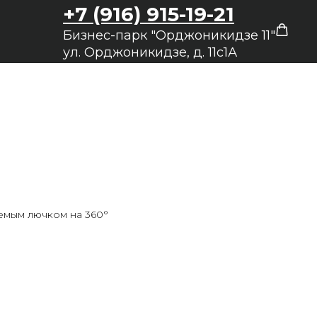
+7 (916) 915-19-21
Бизнес-парк "Орджоникидзе 11"
ул. Орджоникидзе, д. 11с1А
емым лючком на 360°