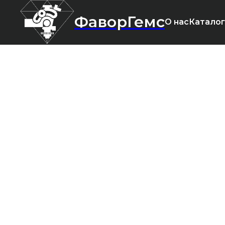
ФаворГемс
О нас
Каталог