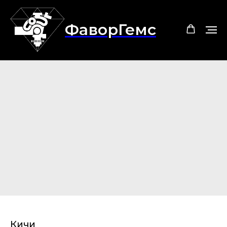
ФаворГемс
Кичи